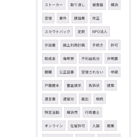
ストーカー
取り消し
被害届
横浜
受理
要件
建設業
改正
スカウトバック
定款
NPO法人
示談書
国土利用計画
手続き
許可
助成金
侮辱罪
不利益処分
弁明書
聴聞
公正証書
受理されない
申請
戸籍謄本
審査請求
告訴状
建築
遺言書
遺留分
届出
相続
特定活動
横浜市
行政書士
オンライン
在留許可
入国
開業