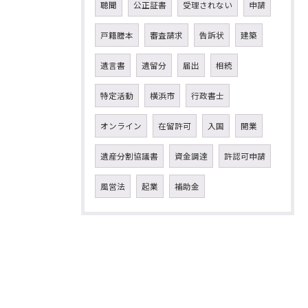
聴聞
公正証書
受理されない
申請
戸籍謄本
審査請求
告訴状
建築
遺言書
遺留分
届出
相続
特定活動
横浜市
行政書士
オンライン
在留許可
入国
開業
遺産分割協議書
資金調達
許認可申請
風営法
起業
補助金