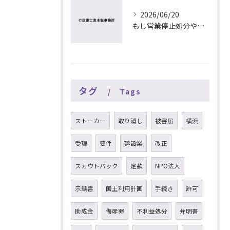
2026/06/20
もし営業停止処分や許認可の取り消し処分を受けたら……行政書士が解説
タグ
Tags
ストーカー
取り消し
被害届
横浜
受理
要件
建設業
改正
スカウトバック
定款
NPO法人
示談書
国土利用計画
手続き
許可
助成金
侮辱罪
不利益処分
弁明書